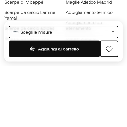
Scarpe di Mbappé
Maglie Atletico Madrid
Scarpe da calcio Lamine
Abbigliamento termico
Yamal
Abbigliamento da
Scarpe da calcio adidas
allenamento
Scegli la misura
Scarpe da calcio Nike
Maglie Spagna
Palloni da calcio
Maglie da calcio
Aggiungi al carrello
Scarpe da bambino
K-way
Guanti da bambino
Parastinchi
Scarpe da bambino
Abbigliamento da portiere
Abbigliamento da bambino
Black Friday
Diventa subito un
Member