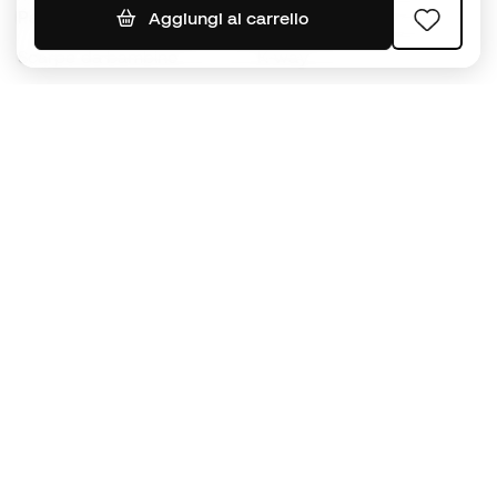
Palloni da calcio
Maglie da calcio
Aggiungi al carrello
Scarpe da bambino
K-way
Guanti da bambino
Parastinchi
Scarpe da bambino
Abbigliamento da portiere
Abbigliamento da bambino
Black Friday
Diventa subito un
Member
Accumula punti e risparmia sui tuoi acquisti
Accesso prioritario ad articoli esclusivi
Unisciti ad oltre mezzo milione di membri