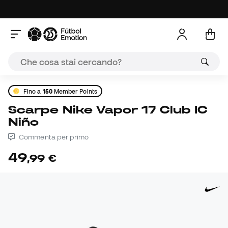
Fino a
150
Member Points
Scarpe Nike Vapor 17 Club IC
Niño
Commenta per primo
49
,
99
€