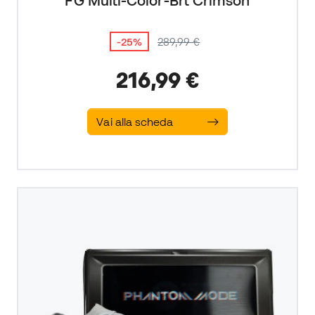
FG Multi-Color-Brt Crimson
-25%
289,99 €
216,99 €
Vai alla scheda