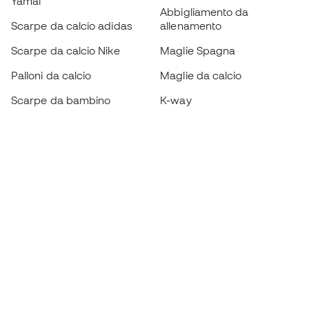
Yamal
Abbigliamento da
Scarpe da calcio adidas
allenamento
Scarpe da calcio Nike
Maglie Spagna
Palloni da calcio
Maglie da calcio
Scarpe da bambino
K-way
Guanti da bambino
Parastinchi
Scarpe da bambino
Abbigliamento da portiere
Abbigliamento da bambino
Black Friday
Diventa subito un
Member
Accumula punti e risparmia sui tuoi acquisti