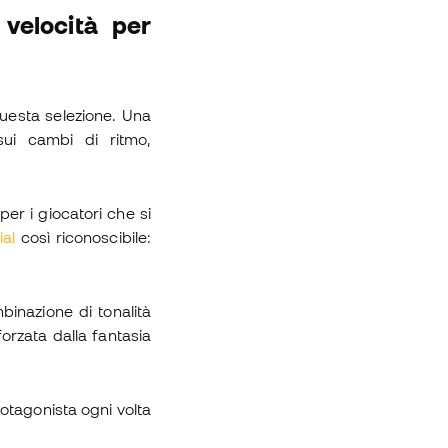
velocità per
uesta selezione. Una
ui cambi di ritmo,
er i giocatori che si
ial
così riconoscibile:
binazione di tonalità
forzata dalla fantasia
rotagonista ogni volta