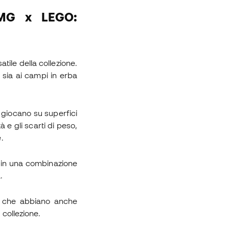
/MG x LEGO:
ile della collezione.
sia ai campi in erba
o giocano su superfici
 e gli scarti di peso,
.
ti in una combinazione
.
 e che abbiano anche
 collezione.