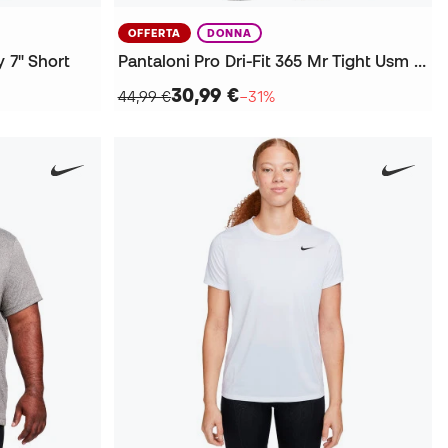
OFFERTA
DONNA
 7" Short
Pantaloni Pro Dri-Fit 365 Mr Tight Usm da Donna
30,99 €
44,99 €
−31%