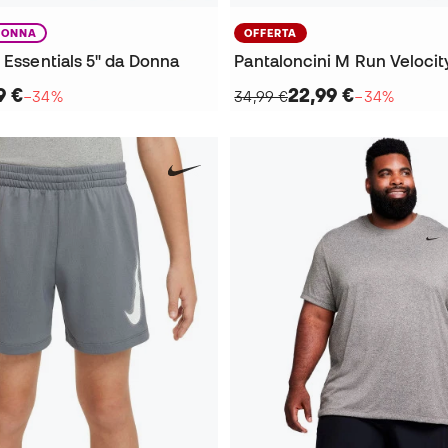
DONNA
OFFERTA
 Essentials 5" da Donna
Pantaloncini M Run Velocity
9 €
22,99 €
−34%
34,99 €
−34%