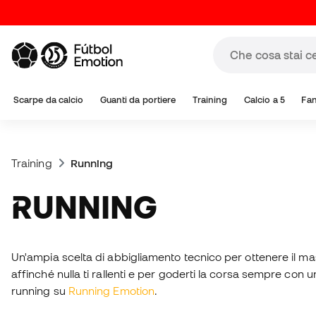
Scarpe da calcio
Guanti da portiere
Training
Calcio a 5
Fa
Training
Running
RUNNING
Un'ampia scelta di abbigliamento tecnico per ottenere il m
affinché nulla ti rallenti e per goderti la corsa sempre con u
running su
Running Emotion
.