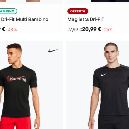
BAMBINO
OFFERTA
 Dri-Fit Multi Bambino
Maglietta Dri-FIT
9 €
20,99 €
−43%
27,99 €
−25%