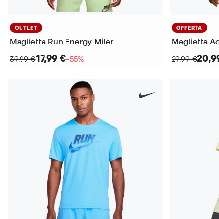
OUTLET
OFFERTA
Maglietta Run Energy Miler
Maglietta A
17,99 €
20,9
39,99 €
−55%
29,99 €