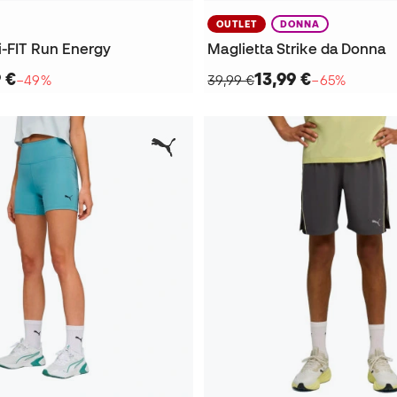
OUTLET
DONNA
i-FIT Run Energy
Maglietta Strike da Donna
9 €
13,99 €
−49%
39,99 €
−65%