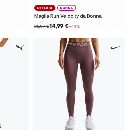
OFFERTA
DONNA
Maglia Run Velocity da Donna
14,99 €
26,99 €
−44%