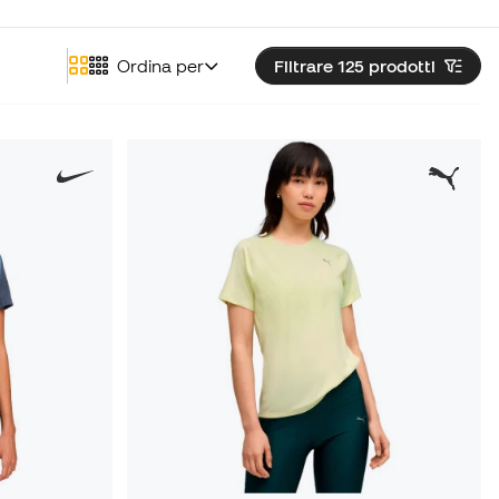
Ordina per
Filtrare 125
prodotti