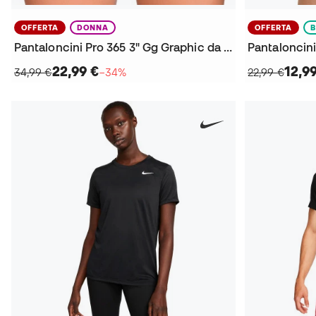
OFFERTA
DONNA
OFFERTA
Pantaloncini Pro 365 3" Gg Graphic da Donna
Pantaloncini
22,99 €
12,9
34,99 €
−34%
22,99 €