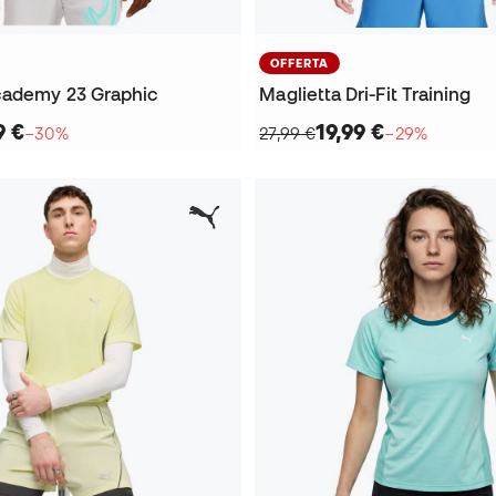
OFFERTA
cademy 23 Graphic
Maglietta Dri-Fit Training
9 €
19,99 €
−30%
27,99 €
−29%