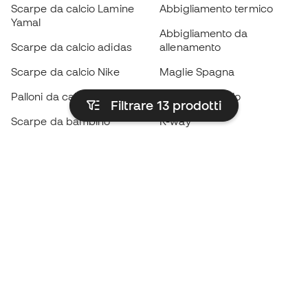
Scarpe da calcio Lamine
Abbigliamento termico
Yamal
Abbigliamento da
Scarpe da calcio adidas
allenamento
Scarpe da calcio Nike
Maglie Spagna
Palloni da calcio
Maglie da calcio
Filtrare 13
prodotti
Scarpe da bambino
K-way
Guanti da bambino
Parastinchi
Scarpe da bambino
Abbigliamento da portiere
Abbigliamento da bambino
Black Friday
Diventa subito un
Member