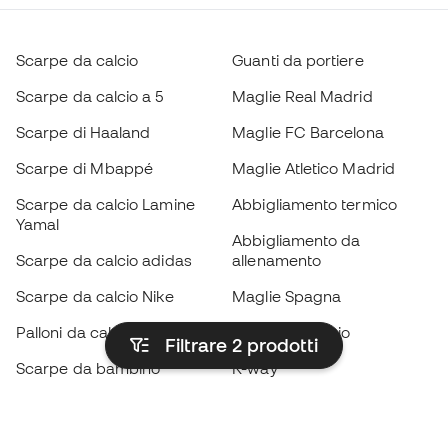
Scarpe da calcio
Guanti da portiere
Scarpe da calcio a 5
Maglie Real Madrid
Scarpe di Haaland
Maglie FC Barcelona
Scarpe di Mbappé
Maglie Atletico Madrid
Scarpe da calcio Lamine
Abbigliamento termico
Yamal
Abbigliamento da
Scarpe da calcio adidas
allenamento
Scarpe da calcio Nike
Maglie Spagna
Palloni da calcio
Maglie da calcio
Filtrare 2
prodotti
Scarpe da bambino
K-way
Guanti da bambino
Parastinchi
Scarpe da bambino
Abbigliamento da portiere