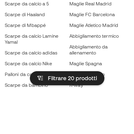
Scarpe da calcio a 5
Maglie Real Madrid
Scarpe di Haaland
Maglie FC Barcelona
Scarpe di Mbappé
Maglie Atletico Madrid
Scarpe da calcio Lamine
Abbigliamento termico
Yamal
Abbigliamento da
Scarpe da calcio adidas
allenamento
Scarpe da calcio Nike
Maglie Spagna
Palloni da calcio
Maglie da calcio
Filtrare 20
prodotti
Scarpe da bambino
K-way
Guanti da bambino
Parastinchi
Scarpe da bambino
Abbigliamento da portiere
Abbigliamento da bambino
Black Friday