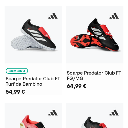
BAMBINO
Scarpe Predator Club FT
FG/MG
Scarpe Predator Club FT
Turf da Bambino
64,99 €
54,99 €