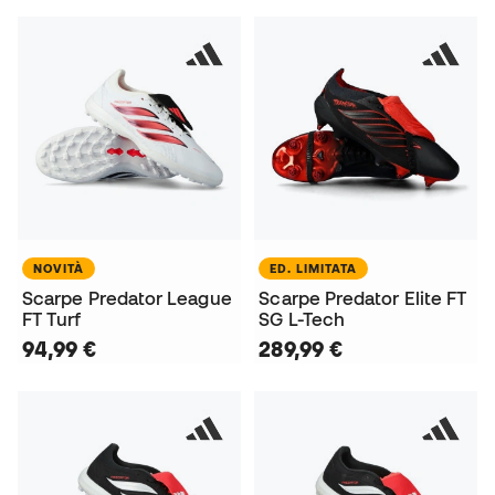
NOVITÀ
ED. LIMITATA
Scarpe Predator League
Scarpe Predator Elite FT
FT Turf
SG L-Tech
94,99 €
289,99 €