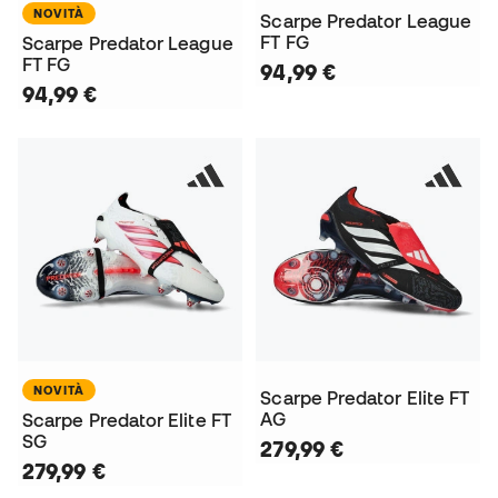
NOVITÀ
Scarpe Predator League
FT FG
Scarpe Predator League
FT FG
94,99 €
94,99 €
NOVITÀ
Scarpe Predator Elite FT
AG
Scarpe Predator Elite FT
SG
279,99 €
279,99 €