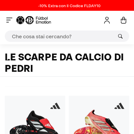
-10% Extra con il Codice FLDAY10
LE SCARPE DA CALCIO DI
PEDRI