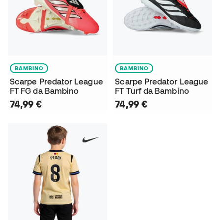
BAMBINO
BAMBINO
Scarpe Predator League
Scarpe Predator League
FT FG da Bambino
FT Turf da Bambino
74,99 €
74,99 €