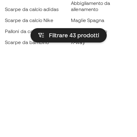
Abbigliamento da
Scarpe da calcio adidas
allenamento
Scarpe da calcio Nike
Maglie Spagna
Palloni da calcio
Maglie da calcio
Filtrare 43
prodotti
Scarpe da bambino
K-way
Guanti da bambino
Parastinchi
Scarpe da bambino
Abbigliamento da portiere
Abbigliamento da bambino
Black Friday
Diventa subito un
Member
Accumula punti e risparmia sui tuoi acquisti