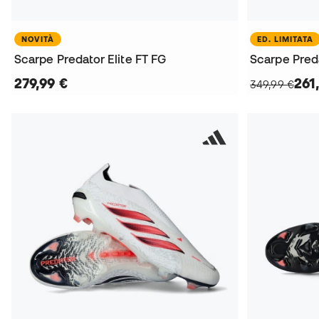
NOVITÀ
ED. LIMITATA
Scarpe Predator Elite FT FG
279,99 €
261
349,99 €