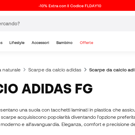
-10% Extra con il Codice FLDAY10
ns
Lifestyle
Accessori
Bambino
Offerte
a naturale
Scarpe da calcio adidas
Scarpe da calcio ad
CIO ADIDAS FG
sentano una suola con tacchetti laminati in plastica che assicu
 scarpe acquisiscono popolarità diventando l'opzione preferita.
ok moderno e all'avanguardia. Eleganza, comfort e precisione d