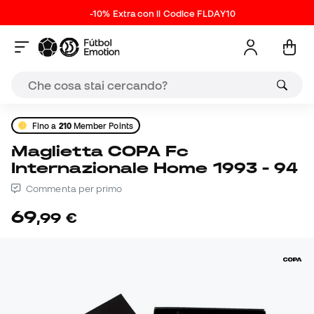
-10% Extra con il Codice FLDAY10
Fino a
210
Member Points
Maglietta COPA Fc
Internazionale Home 1993 - 94
Commenta per primo
69
,
99
€