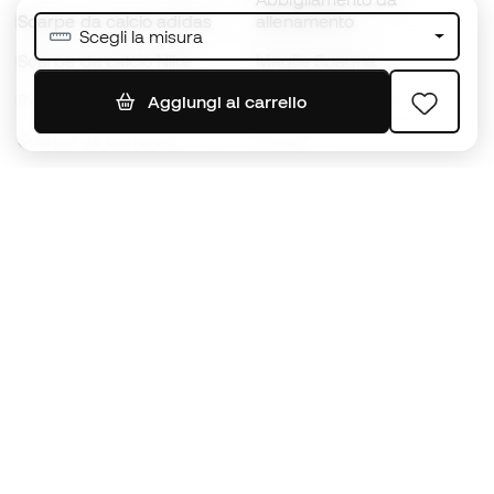
Scarpe da calcio adidas
allenamento
Scegli la misura
Scarpe da calcio Nike
Maglie Spagna
Palloni da calcio
Maglie da calcio
Aggiungi al carrello
Scarpe da bambino
K-way
Guanti da bambino
Parastinchi
Scarpe da bambino
Abbigliamento da portiere
Abbigliamento da bambino
Black Friday
Diventa subito un
Member
Accumula punti e risparmia sui tuoi acquisti