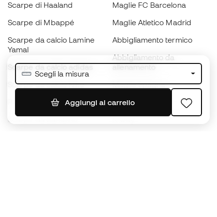
Scarpe di Haaland
Maglie FC Barcelona
Scarpe di Mbappé
Maglie Atletico Madrid
Scarpe da calcio Lamine
Abbigliamento termico
Yamal
Abbigliamento da
Scarpe da calcio adidas
allenamento
Scegli la misura
Scarpe da calcio Nike
Maglie Spagna
Palloni da calcio
Maglie da calcio
Aggiungi al carrello
Scarpe da bambino
K-way
Guanti da bambino
Parastinchi
Scarpe da bambino
Abbigliamento da portiere
Abbigliamento da bambino
Black Friday