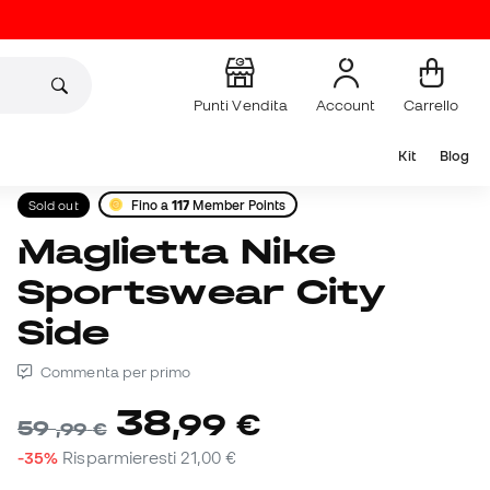
Punti Vendita
Account
Carrello
Kit
Blog
Sold out
Fino a
117
Member Points
Maglietta Nike
Sportswear City
Side
Commenta per primo
38
,
99
€
59
,
99
€
-35%
Risparmieresti
21,00 €