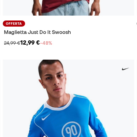
OFFERTA
Maglietta Just Do It Swoosh
12,99 €
24,99 €
−48%