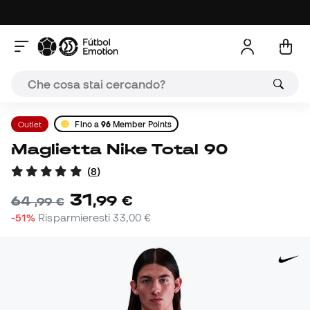
Outlet
Fino a
96
Member Points
Maglietta Nike Total 90
(
8
)
31
,
99
€
64
,
99
€
-51%
Risparmieresti
33,00 €