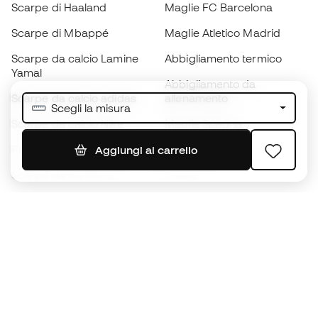
Scarpe di Haaland
Maglie FC Barcelona
Scarpe di Mbappé
Maglie Atletico Madrid
Scarpe da calcio Lamine
Abbigliamento termico
Yamal
Abbigliamento da
Scarpe da calcio adidas
allenamento
Scegli la misura
Scarpe da calcio Nike
Maglie Spagna
Palloni da calcio
Maglie da calcio
Aggiungi al carrello
Scarpe da bambino
K-way
Guanti da bambino
Parastinchi
Scarpe da bambino
Abbigliamento da portiere
Abbigliamento da bambino
Black Friday