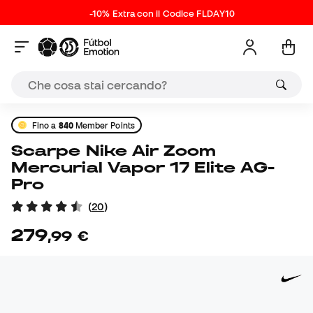
-10% Extra con il Codice FLDAY10
Fino a
840
Member Points
Scarpe Nike Air Zoom
Mercurial Vapor 17 Elite AG-
Pro
(
20
)
279
,
99
€