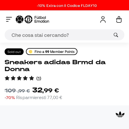
-10% Extra con il Codice FLDAY10
Sold out
Fino a
99
Member Points
Sneakers adidas Brmd da
Donna
(
1
)
32
,
99
€
109
,
99
€
-70%
Risparmieresti
77,00 €