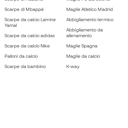
Scarpe di Mbappé
Maglie Atletico Madrid
Scarpe da calcio Lamine
Abbigliamento termico
Yamal
Abbigliamento da
Scarpe da calcio adidas
allenamento
Scarpe da calcio Nike
Maglie Spagna
Palloni da calcio
Maglie da calcio
Scarpe da bambino
K-way
Guanti da bambino
Parastinchi
Scarpe da bambino
Abbigliamento da portiere
Abbigliamento da bambino
Black Friday
Diventa subito un