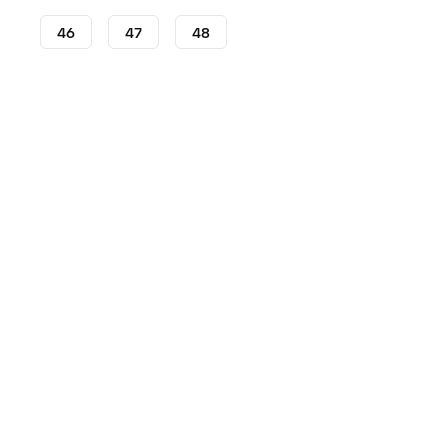
46
47
48
Scarpe da Futsal
Scarpe Futsal adidas
Scarpe da cal