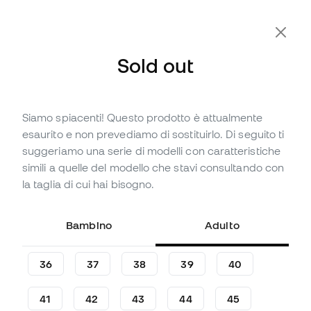
Sold out
Siamo spiacenti! Questo prodotto è attualmente
Sold out
Fino a
96
Member Points
esaurito e non prevediamo di sostituirlo. Di seguito ti
Scarpe adidas Predator Club
suggeriamo una serie di modelli con caratteristiche
In Sala da Bambino
simili a quelle del modello che stavi consultando con
la taglia di cui hai bisogno.
(
3
)
31
,
99
€
49
,
99
€
Bambino
Adulto
-36%
Risparmieresti
18,00 €
36
37
38
39
40
41
42
43
44
45