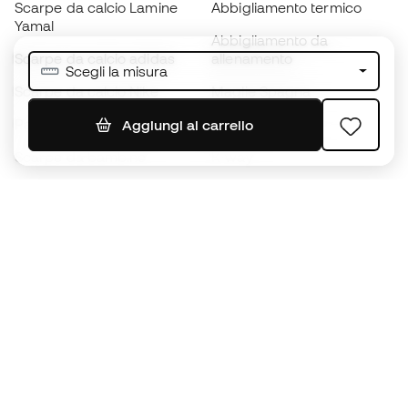
Scarpe da calcio Lamine
Abbigliamento termico
Yamal
Abbigliamento da
Scarpe da calcio adidas
allenamento
Scegli la misura
Scarpe da calcio Nike
Maglie Spagna
Palloni da calcio
Maglie da calcio
Aggiungi al carrello
Scarpe da bambino
K-way
Guanti da bambino
Parastinchi
Scarpe da bambino
Abbigliamento da portiere
Abbigliamento da bambino
Black Friday
Diventa subito un
Member