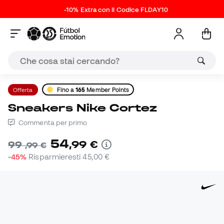
-10% Extra con il Codice FLDAY10
Offerta
Fino a
165
Member Points
Sneakers Nike Cortez
Commenta per primo
54
,
99
€
99
,
99
€
-45%
Risparmieresti
45,00 €