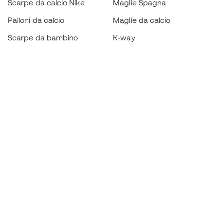
Scarpe da calcio Nike
Maglie Spagna
Palloni da calcio
Maglie da calcio
Scarpe da bambino
K-way
Guanti da bambino
Parastinchi
Scarpe da bambino
Abbigliamento da portiere
Abbigliamento da bambino
Black Friday
Diventa subito un
Member
Accumula punti e risparmia sui tuoi acquisti
Accesso prioritario ad articoli esclusivi
Unisciti ad oltre mezzo milione di membri