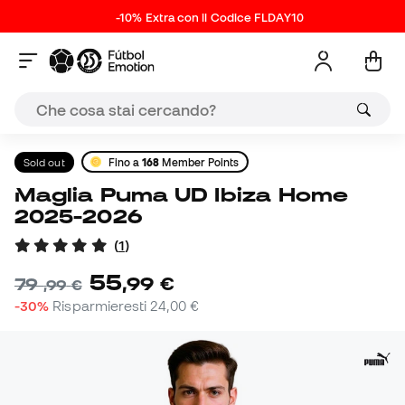
-10% Extra con il Codice FLDAY10
Sold out
Fino a
168
Member Points
Maglia Puma UD Ibiza Home
2025-2026
(
1
)
55
,
99
€
79
,
99
€
-30%
Risparmieresti
24,00 €