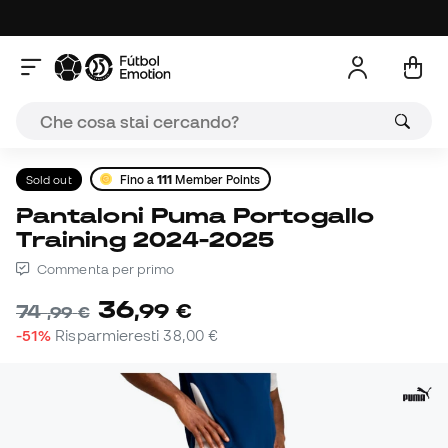
Sold out
Fino a
111
Member Points
Pantaloni Puma Portogallo
Training 2024-2025
Commenta per primo
36
,
99
€
74
,
99
€
-51%
Risparmieresti
38,00 €