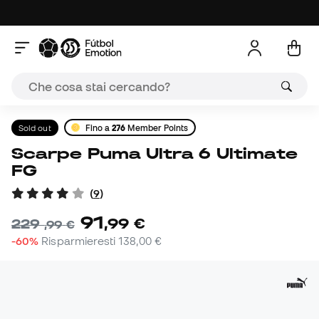
Sold out
Fino a
276
Member Points
Scarpe Puma Ultra 6 Ultimate
FG
(
9
)
91
,
99
€
229
,
99
€
-60%
Risparmieresti
138,00 €