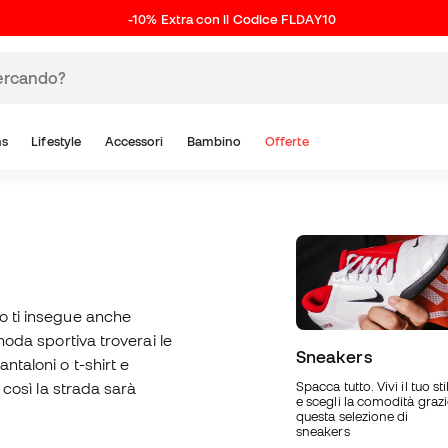
-10% Extra con il Codice FLDAY10
ns
Lifestyle
Accessori
Bambino
Offerte
io ti insegue anche
 moda sportiva troverai le
Sneakers
ntaloni o t-shirt e
o così la strada sarà
Spacca tutto. Vivi il tuo sti
e scegli la comodità grazi
questa selezione di
sneakers