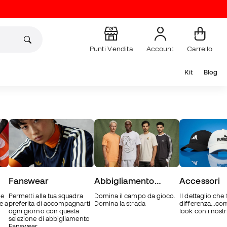
Punti Vendita
Account
Carrello
Kit
Blog
Fanswear
Abbigliamento
Accessori
Lifestyle
le
Permetti alla tua squadra
Domina il campo da gioco.
Il dettaglio che 
e a
preferita di accompagnarti
Domina la strada
differenza...com
ogni giorno con questa
look con i nostr
selezione di abbigliamento
Fanswear