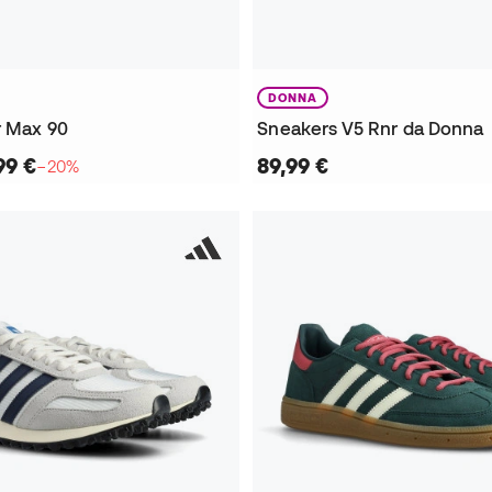
DONNA
r Max 90
Sneakers V5 Rnr da Donna
99 €
89,99 €
−20%