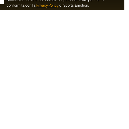
conformità con la
Privacy Policy
di Sports Emotion.
ion
#BeTheBest
member
Noi di Sports Emotion incoraggiamo la
cultura di una vita sportiva orientata ad
oi
ottenere la piena felicità dello sportivo
grazie ad un ecosistema creato attraverso
nerali d'acquisto
la specializzazione di ciascuna delle
marche appartenenti al gruppo.
ui Cookie
Vedi tutti i negozi
Basketball Emotion
Running Emotion